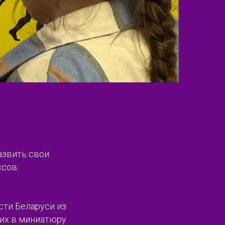
азвить свои
ссов:
сти Беларуси из
 их в миниатюру