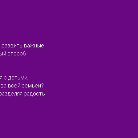
ь развить важные
ный способ
я с детьми,
тва всей семьей?
разделяя радость