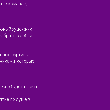
ть в команде,
й юный художник
абрать с собой.
ьные картины,
хниками, которые
можно будет носить
ятие по душе в