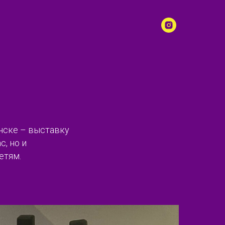
нске – выставку
, но и
етям.